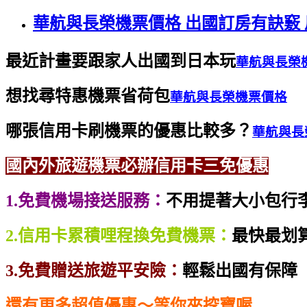
華航與長榮機票價格 出國訂房有訣竅
最近計畫要跟家人出國到日本玩
華航與長榮
想找尋特惠機票省荷包
華航與長榮機票價格
哪張信用卡刷機票的優惠比較多？
華航與長
國內外旅遊機票必辦信用卡三免優惠
1.免費機場接送服務：
不用提著大小包行
2.信用卡累積哩程換免費機票：
最快最划
3.免費贈送旅遊平安險：
輕鬆出國有保障
還有更多超值優惠～等你來挖寶喔